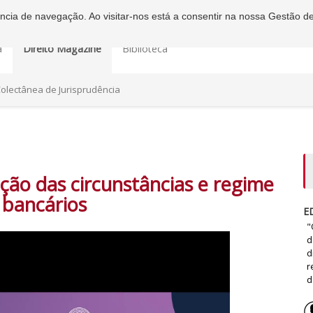
iência de navegação. Ao visitar-nos está a consentir na nossa Gestão d
a
Direito Magazine
Biblioteca
olectânea de Jurisprudência
ação das circunstâncias e regime
 bancários
E
"
d
d
r
d