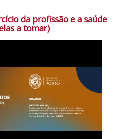
cício da profissão e a saúde
elas a tomar)