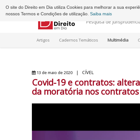
Ordem dos Advogados - Conselho Regional do Porto
O site do Direito em Dia utiliza Cookies para melhorar a sua exper
nossos Termos e Condições de utilização.
Saiba mais
Pesquisa de Jurisprudênci
Artigos
Cadernos Temáticos
Multimédia
C
| CÍVEL
13 de maio de 2020
Covid-19 e contratos: alter
da moratória nos contratos