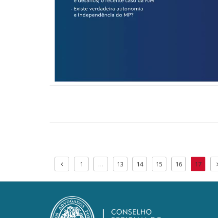
1
…
13
14
15
16
17