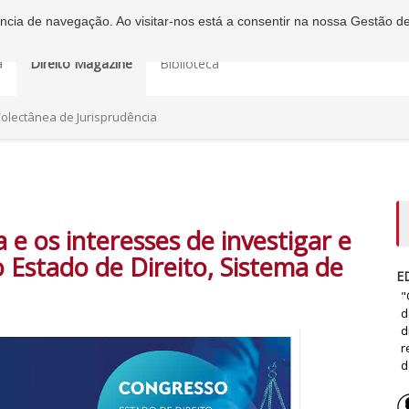
iência de navegação. Ao visitar-nos está a consentir na nossa Gestão d
a
Direito Magazine
Biblioteca
olectânea de Jurisprudência
 e os interesses de investigar e
so Estado de Direito, Sistema de
E
"
d
d
r
d