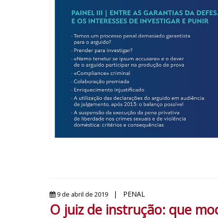
| PENAL
9 de abril de 2019
O juiz de instrução: que m