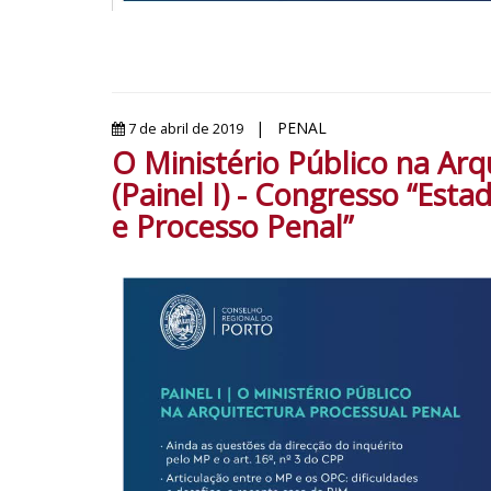
| PENAL
7 de abril de 2019
O Ministério Público na Arq
(Painel I) - Congresso “Esta
e Processo Penal”