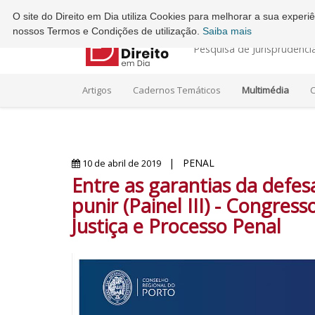
Ordem dos Advogados - Conselho Regional do Porto
O site do Direito em Dia utiliza Cookies para melhorar a sua exper
nossos Termos e Condições de utilização.
Saiba mais
Pesquisa de Jurisprudênci
Artigos
Cadernos Temáticos
Multimédia
C
| PENAL
10 de abril de 2019
Entre as garantias da defesa
punir (Painel III) - Congres
Justiça e Processo Penal