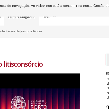
iência de navegação. Ao visitar-nos está a consentir na nossa Gestão d
a
Direito Magazine
Biblioteca
olectânea de Jurisprudência
 litisconsórcio
E
"
d
d
r
d