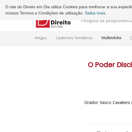
Ordem dos Advogados - Conselho Regional do Porto
O site do Direito em Dia utiliza Cookies para melhorar a sua exper
nossos Termos e Condições de utilização.
Saiba mais
Pesquisa de Jurisprudênci
Artigos
Cadernos Temáticos
Multimédia
C
O Poder Disc
Orador: Vasco Cavaleiro