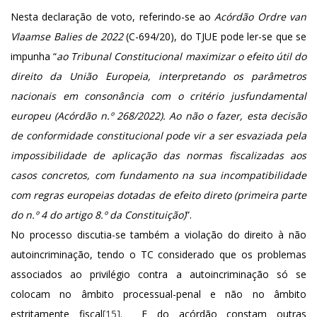
Nesta declaração de voto, referindo-se ao
Acórdão Ordre van
Vlaamse Balies de 2022
(C-694/20), do TJUE pode ler-se que se
impunha “
ao Tribunal Constitucional maximizar o efeito útil do
direito da União Europeia, interpretando os parâmetros
nacionais em consonância com o critério jusfundamental
europeu (Acórdão n.º 268/2022). Ao não o fazer, esta decisão
de conformidade constitucional pode vir a ser esvaziada pela
impossibilidade de aplicação das normas fiscalizadas aos
casos concretos, com fundamento na sua incompatibilidade
com regras europeias dotadas de efeito direto (primeira parte
do n.º 4 do artigo 8.º da Constituição)
”.
No processo discutia-se também a violação do direito à não
autoincriminação, tendo o TC considerado que os problemas
associados ao privilégio contra a autoincriminação só se
colocam no âmbito processual-penal e não no âmbito
estritamente fiscal
[15]
. E do acórdão constam outras