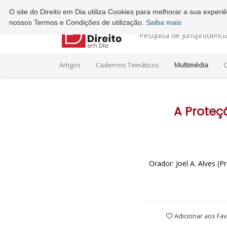
Ordem dos Advogados - Conselho Regional do Porto
O site do Direito em Dia utiliza Cookies para melhorar a sua exper
nossos Termos e Condições de utilização.
Saiba mais
Pesquisa de Jurisprudênci
Artigos
Cadernos Temáticos
Multimédia
C
A Proteç
Orador: Joel A. Alves (
Adicionar aos Fav