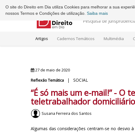
Ordem dos Advogados - Conselho Regional do Porto
O site do Direito em Dia utiliza Cookies para melhorar a sua exper
nossos Termos e Condições de utilização.
Saiba mais
Pesquisa de Jurisprudênci
Artigos
Cadernos Temáticos
Multimédia
C
27 de maio de 2020
| SOCIAL
Reflexão Temática
“É só mais um e-mail!” - O 
teletrabalhador domiciliári
Susana Ferreira dos Santos
Algumas das considerações centram-se no desvio à