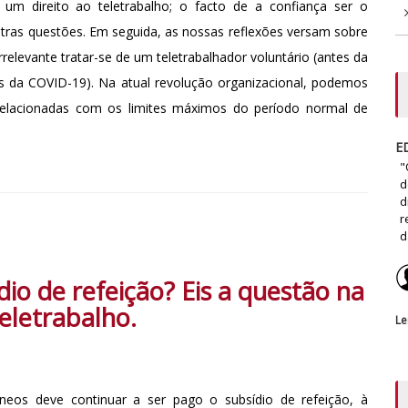
o um direito ao teletrabalho; o facto de a confiança ser o
outras questões. Em seguida, as nossas reflexões versam sobre
relevante tratar-se de um teletrabalhador voluntário (antes da
s da COVID-19). Na atual revolução organizacional, podemos
s relacionadas com os limites máximos do período normal de
E
"
d
d
r
d
io de refeição? Eis a questão na
eletrabalho.
Le
tâneos deve continuar a ser pago o subsídio de refeição, à