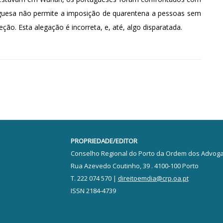
tuguesa não permite a imposição de quarentena a pessoas sem
o. Esta alegação é incorreta, e, até, algo disparatada.
PROPRIEDADE/EDITOR
Conselho Regional do Porto da Ordem dos Advog
Rua Azevedo Coutinho, 39 . 4100-100 Porto
T. 222 074 570 |
direitoemdia@crp.oa.pt
ISSN 2184-4739