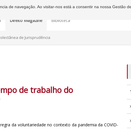
iência de navegação. Ao visitar-nos está a consentir na nossa Gestão d
a
Direito Magazine
Biblioteca
olectânea de Jurisprudência
tempo de trabalho do
o
 regra da voluntariedade no contexto da pandemia da COVID-